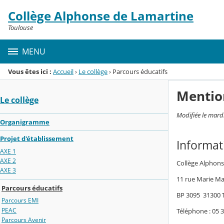
Panneau de gestion des cookies
Collège Alphonse de Lamartine
Menu de la rubrique
Contenu
Toulouse
MENU
Vous êtes ici :
Accueil
›
Le collège
›
Parcours éducatifs
Mentio
Le collège
Modifiée le mard
Organigramme
Projet d'établissement
Informat
AXE 1
AXE 2
Collège Alphon
AXE 3
11 rue Marie M
Parcours éducatifs
BP 3095 31300
Parcours EMI
PEAC
Téléphone : 05 3
Parcours Avenir