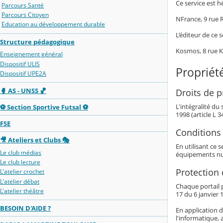
Ce service est h
Parcours Santé
Parcours Citoyen
NFrance, 9 rue
Education au développement durable
L’éditeur de ce s
Structure pédagogique
Kosmos, 8 rue 
Enseignement général
Dispositif ULIS
Propriété
Dispositif UPE2A
🥊 AS - UNSS 🏀
Droits de pr
L'intégralité du
⚽ Section Sportive Futsal ⚽
1998 (article L 
FSE
Conditions 
🎥 Ateliers et Clubs 🎭
En utilisant ce 
Le club médias
équipements nu
Le club lecture
Protection
L'atelier crochet
L'atelier débat
Chaque portail p
L'atelier théâtre
17 du 6 janvier 1
BESOIN D'AIDE ?
En application d
l'informatique, 