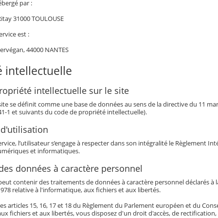
ébergé par :
 Ritay 31000 TOULOUSE
ervice est :
Kervégan, 44000 NANTES
 intellectuelle
opriété intellectuelle sur le site
 site se définit comme une base de données au sens de la directive du 11 mars 
341-1 et suivants du code de propriété intellectuelle).
d'utilisation
service, l’utilisateur s’engage à respecter dans son intégralité le Règlement I
mériques et informatiques.
 des données à caractère personnel
eut contenir des traitements de données à caractère personnel déclarés à la 
978 relative à l'informatique, aux fichiers et aux libertés.
es articles 15, 16, 17 et 18 du Règlement du Parlement européen et du Conseil 
aux fichiers et aux libertés, vous disposez d'un droit d'accès, de rectificatio