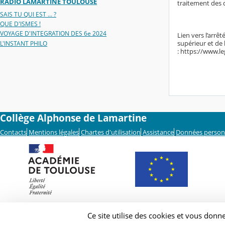
RADIO LAMARTINE TOULOUSE
traitement des 
SAIS TU QUI EST ... ?
QUE D'ISMES !
VOYAGE D'INTEGRATION DES 6e 2024
Lien vers l’arrê
supérieur et de
L'INSTANT PHILO
: https://www.l
Collège Alphonse de Lamartine
Contacts
Mentions légales
Chartes d'utilisation
Assistance
Données person
Ce site utilise des cookies et vous donn