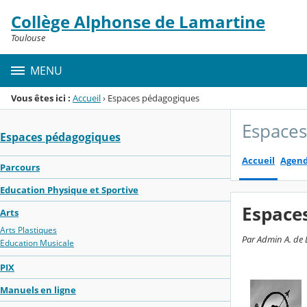
Panneau de gestion des cookies
Collège Alphonse de Lamartine
Menu de la rubrique
Contenu
Toulouse
MENU
Vous êtes ici :
Accueil
›
Espaces pédagogiques
Espace
Espaces pédagogiques
Accueil
Agen
Parcours
Education Physique et Sportive
Espace
Arts
Arts Plastiques
Par Admin A. de 
Education Musicale
PIX
Manuels en ligne